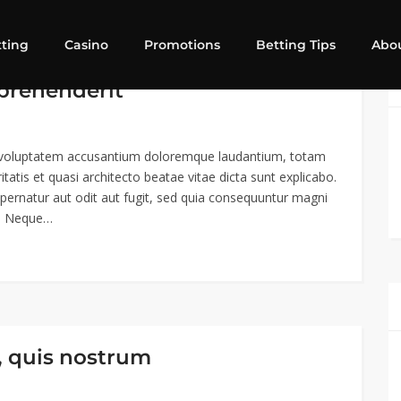
tting
Casino
Promotions
Betting Tips
Abo
eprehenderit
sit voluptatem accusantium doloremque laudantium, totam
tatis et quasi architecto beatae vitae dicta sunt explicabo.
ernatur aut odit aut fugit, sed quia consequuntur magni
t. Neque…
 quis nostrum