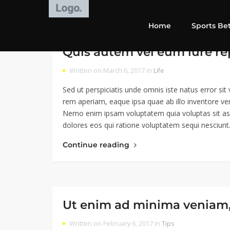
Home
Sports Be
Quis autem vel eum iure r
Written on March 6, 2017 in
Life
Sed ut perspiciatis unde omnis iste natus error 
rem aperiam, eaque ipsa quae ab illo inventore veri
Nemo enim ipsam voluptatem quia voluptas sit asp
dolores eos qui ratione voluptatem sequi nesciun
Continue reading
Ut enim ad minima veniam,
Written on February 6, 2017 in
Tips