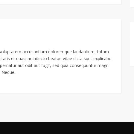
sit voluptatem accusantium doloremque laudantium, totam
tatis et quasi architecto beatae vitae dicta sunt explicabo.
ernatur aut odit aut fugit, sed quia consequuntur magni
t. Neque…