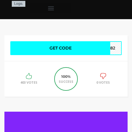
GET CODE
6182
100%
SUCCESS
403 VOTES
0 VOTES