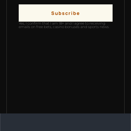
Subscribe
Yes, I confirm that I am 18+ and I agree to receiving
emails on free bets, casino bonuses and sports news.