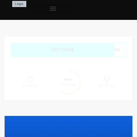
GET CODE
7810
64%
SUCCESS
89 VOTES
50 VOTES