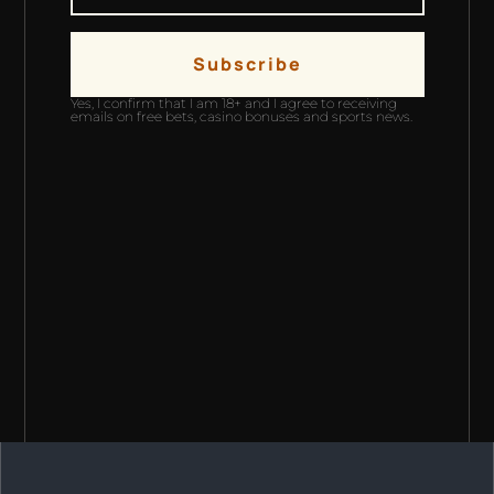
Subscribe
Yes, I confirm that I am 18+ and I agree to receiving
emails on free bets, casino bonuses and sports news.